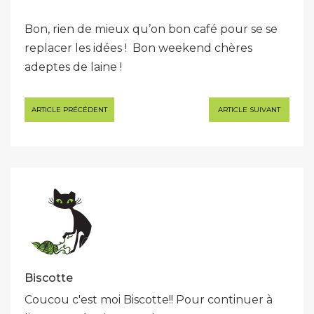
Bon, rien de mieux qu’on bon café pour se se
replacer les idées ! Bon weekend chères
adeptes de laine !
Navigation
ARTICLE PRÉCÉDENT
ARTICLE SUIVANT
de
l’article
Biscotte
Coucou c'est moi Biscotte!! Pour continuer à