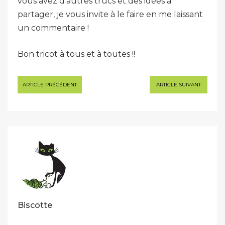
vous avez d’autres trucs et des idées à
partager, je vous invite à le faire en me laissant
un commentaire !
Bon tricot à tous et à toutes !!
Navigation
ARTICLE PRÉCÉDENT
ARTICLE SUIVANT
de
l’article
Biscotte