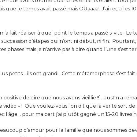
ue nous avons tourné quand les enfants étaient tout peti
ais que le temps avait passé mais OUaaaa! J’ai reçu les 1
 m’a fait réaliser à quel point le temps a passé si vite. 
succession d’étapes qui n’ont ni début, ni fin. Pourtant, 
es phases mais je n’arrive pas à dire quand l’une s’est t
plus petits… ils ont grandi. Cette métamorphose s’est fait
 positive de dire que nous avons vieillie !!). Justin a rem
 vidéo » !
Que voulez-vous : on dit que la vérité sort d
 l’âge… pour ma part j’ai plutôt gagné un 15-20 livres
 beaucoup d’amour pour la famille que nous sommes deven