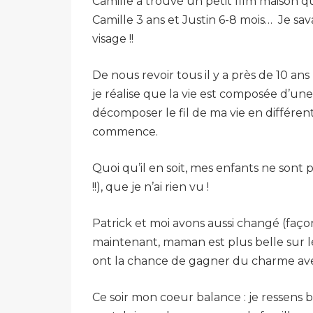
Camille a trouvé un petit film maison q
Camille 3 ans et Justin 6-8 mois… Je sav
visage !!
De nous revoir tous il y a près de 10 ans
je réalise que la vie est composée d’une 
décomposer le fil de ma vie en différent
commence.
Quoi qu’il en soit, mes enfants ne sont 
!!), que je n’ai rien vu !
Patrick et moi avons aussi changé (façon
maintenant, maman est plus belle sur le
ont la chance de gagner du charme avec
Ce soir mon coeur balance : je ressens