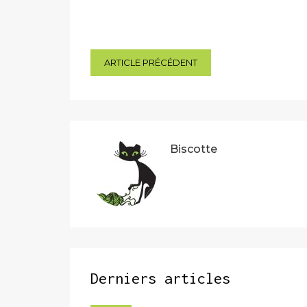
Navigation
ARTICLE PRÉCÉDENT
de
l’article
Biscotte
Derniers articles