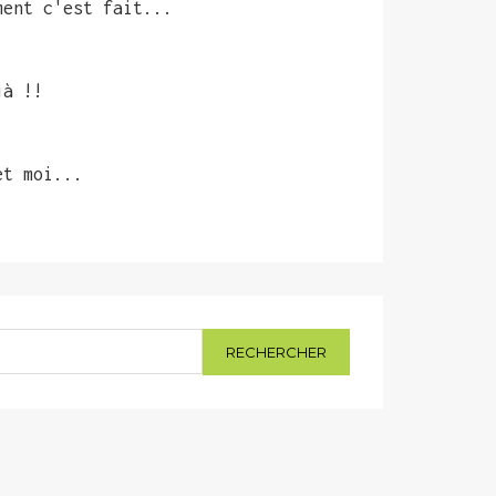
ment c'est fait...
jà !!
et moi...