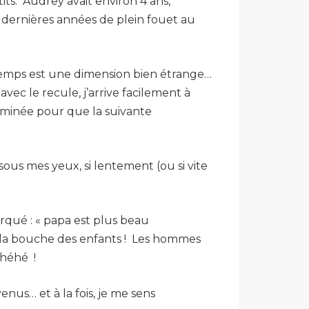
ts. Audrey avait environ 4 ans,
0 dernières années de plein fouet au
Le temps est une dimension bien étrange…
avec le recule, j’arrive facilement à
erminée pour que la suivante
 sous mes yeux, si lentement (ou si vite
arqué : « papa est plus beau
e la bouche des enfants ! Les hommes
 hhéhé
!
us… et à la fois, je me sens