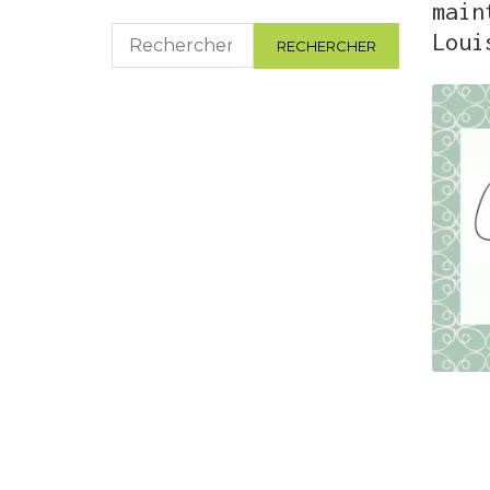
main
Rechercher :
Loui