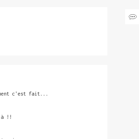
ment c'est fait...
jà !!