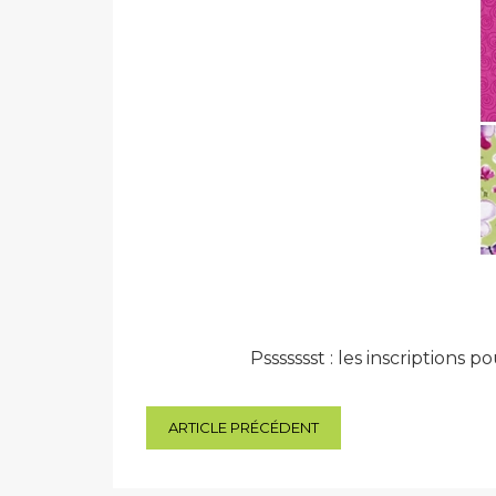
Pssssssst : les inscriptions 
Navigation
ARTICLE PRÉCÉDENT
de