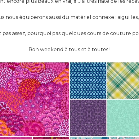
sont encore plus beaux en vrai) !! J’ai très hâte de les recev
nous équiperons aussi du matériel connexe : aiguilles, f
it pas assez, pourquoi pas quelques cours de couture po
Bon weekend à tous et à toutes !