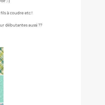
oir ;-)
ils à coudre etc !
ur débutantes aussi ??