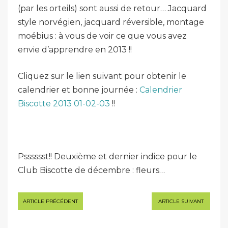
(par les orteils) sont aussi de retour… Jacquard
style norvégien, jacquard réversible, montage
moébius : à vous de voir ce que vous avez
envie d’apprendre en 2013 !!
Cliquez sur le lien suivant pour obtenir le
calendrier et bonne journée :
Calendrier
Biscotte 2013 01-02-03
!!
Psssssst!! Deuxième et dernier indice pour le
Club Biscotte de décembre : fleurs…
Navigation
ARTICLE PRÉCÉDENT
ARTICLE SUIVANT
de
l’article